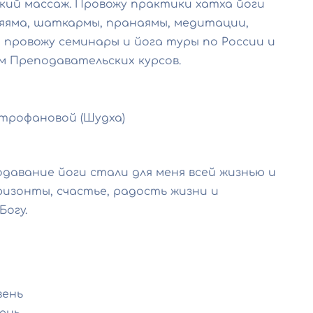
ий массаж. Провожу практики хатха йоги
ьяяма, шаткармы, пранаямы, медитации,
провожу семинары и йога туры по России и
м Преподавательских курсов.
итрофановой (Шудха)
давание йоги стали для меня всей жизнью и
изонты, счастье, радость жизни и
Богу.
вень