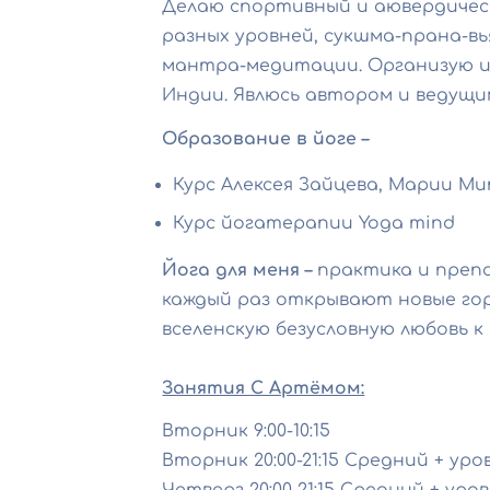
Делаю спортивный и аювердическ
разных уровней, сукшма-прана-в
мантра-медитации. Организую и 
Индии. Явлюсь автором и ведущи
Образование в йоге
–
Курс Алексея Зайцева, Марии М
Курс йогатерапии Yoga mind
Йога для меня –
практика и препо
каждый раз открывают новые гор
вселенскую безусловную любовь к 
Занятия С Артёмом:
Вторник 9:00-10:15
Вторник 20:00-21:15 Средний + уро